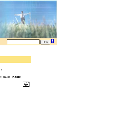
UR
tt, must
Kood: