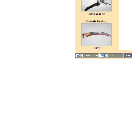
Aiak��rid
Viimati lisatud:
Vikat