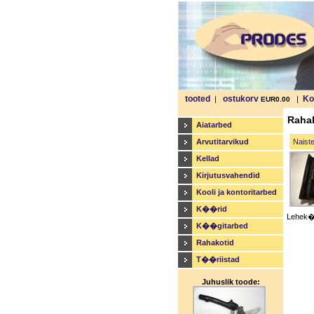
tooted
ostukorv
Ko
|
|
EUR0.00
Raha
Aiatarbed
Arvutitarvikud
Naiste
Kellad
Kirjutusvahendid
Kooli ja kontoritarbed
K��rid
Lehek�l
K��gitarbed
Rahakotid
T��riistad
Juhuslik toode: