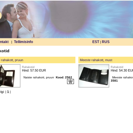
ntakt
Tellimisinfo
EST
RUS
|
|
kotid
 rahakott, pruun
Meeste rahakott, must
Rahakotid
Rahakotid
Hind: 57.50 EUR
Hind: 54.30 E
Naiste rahakott, pruun
Kood: 2562
Meeste rahako
3581
gi: |
1
|